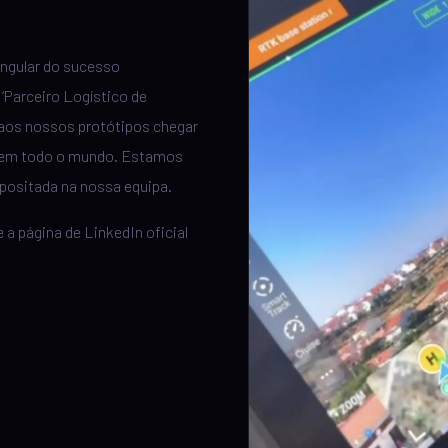
angular do sucesso
‘Parceiro Logístico de
 aos nossos protótipos chegar
s em todo o mundo. Estamos
positada na nossa equipa.
 a página de LinkedIn oficial