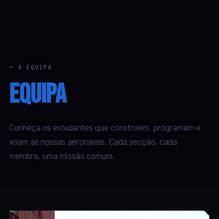
PT
EN
/
— A EQUIPA
Equipa
Conheça os estudantes que constroem, programam e
voam as nossas aeronaves. Cada secção, cada
membro, uma missão comum.