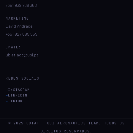
+351 939 768 358
MARKETING:
David Andrade
+351 927 695 559
EMAIL:
ubiat.acc@ubi.pt
REDES SOCIAIS
INSTAGRAM
LINKEDIN
TIKTOK
© 2025 UBIAT – UBI AERONAUTICS TEAM. TODOS OS
DIREITOS RESERVADOS.